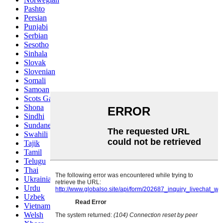
Pashto
Persian
Punjabi
Serbian
Sesotho
Sinhala
Slovak
Slovenian
Somali
Samoan
Scots Gaelic
Shona
Sindhi
Sundanese
Swahili
Tajik
Tamil
Telugu
Thai
Ukrainian
Urdu
Uzbek
Vietnamese
Welsh