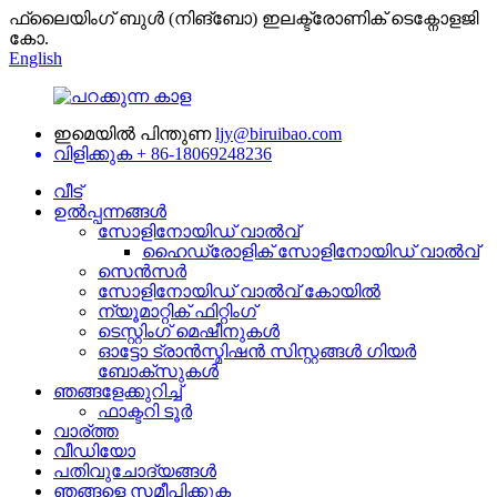
ഫ്ലൈയിംഗ് ബുൾ (നിങ്ബോ) ഇലക്ട്രോണിക് ടെക്നോളജി
കോ.
English
ഇമെയിൽ പിന്തുണ
ljy@biruibao.com
വിളിക്കുക
+ 86-18069248236
വീട്
ഉൽപ്പന്നങ്ങൾ
സോളിനോയിഡ് വാൽവ്
ഹൈഡ്രോളിക് സോളിനോയിഡ് വാൽവ്
സെൻസർ
സോളിനോയിഡ് വാൽവ് കോയിൽ
ന്യൂമാറ്റിക് ഫിറ്റിംഗ്
ടെസ്റ്റിംഗ് മെഷീനുകൾ
ഓട്ടോ ട്രാൻസ്മിഷൻ സിസ്റ്റങ്ങൾ ഗിയർ
ബോക്സുകൾ
ഞങ്ങളേക്കുറിച്ച്
ഫാക്ടറി ടൂർ
വാര്ത്ത
വീഡിയോ
പതിവുചോദ്യങ്ങൾ
ഞങ്ങളെ സമീപിക്കുക