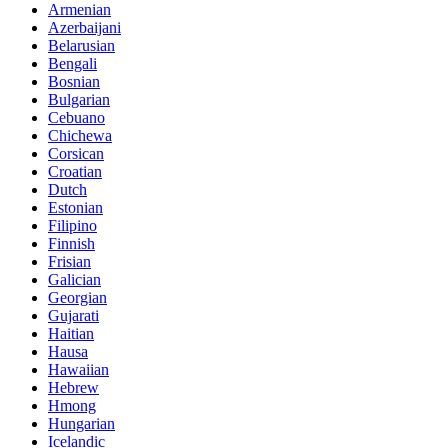
Armenian
Azerbaijani
Belarusian
Bengali
Bosnian
Bulgarian
Cebuano
Chichewa
Corsican
Croatian
Dutch
Estonian
Filipino
Finnish
Frisian
Galician
Georgian
Gujarati
Haitian
Hausa
Hawaiian
Hebrew
Hmong
Hungarian
Icelandic