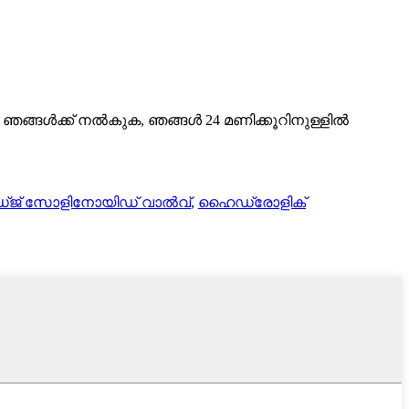
ിൽ ഞങ്ങൾക്ക് നൽകുക, ഞങ്ങൾ 24 മണിക്കൂറിനുള്ളിൽ
ിഡ്ജ് സോളിനോയിഡ് വാൽവ്
,
ഹൈഡ്രോളിക്