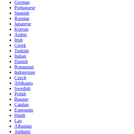
German
Portuguese
Spanish
Russian
Japanese
Korean
Arabic
Irish
Greek
Turkish
Italian
Danish
Romanian
Indonesian
Czech
Afrikaans
Swedish
Polish
Basque
Catalan
Esperanto
Hindi
Lao
Albanian
Amharic