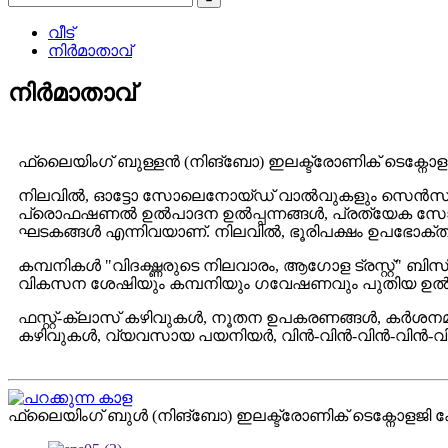
വീട്
നിർമാതാവ്
നിർമാതാവ്
ഫ്ലൈയിംഗ് ബുള്ളൻ (നിങ്ബോ) ഇലക്ട്രോണിക് ടെക്നോള
നിലവിൽ, ഓട്ടോ സോലെനോയ്ഡ് വാൽവുകളും സെൻസറുകള
പ്രൊഫഷണൽ ഉൽപാദന ഉൽപ്പന്നങ്ങൾ, പ്രത്യേക സോളിനോയ്ഡ
ഘടകങ്ങൾ എന്നിവയാണ്. നിലവിൽ, ഭൂരിപക്ഷം ഉപഭോക്താക്
കമ്പനികൾ "വിദഗ്ദ്ധരുടെ നിലവാരം, ആഗോള ട്രസ്റ്റ്" ബി
വികസന ശേഷിയും കമ്പനിയും ഗവേഷണവും പുതിയ ഉൽപ്
ഫസ്റ്റ്-ക്ലാസ് കഴിവുകൾ, നൂതന ഉപകരണങ്ങൾ, കർശനമ
കഴിവുകൾ, വ്യവസായ പയനിയർ, വിൻ-വിൻ-വിൻ-വിൻ-വിൻ ഇ
ഫ്ലൈയിംഗ് ബുൾ (നിങ്ബോ) ഇലക്ട്രോണിക് ടെക്നോളജി 