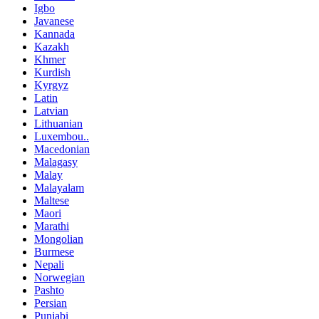
Igbo
Javanese
Kannada
Kazakh
Khmer
Kurdish
Kyrgyz
Latin
Latvian
Lithuanian
Luxembou..
Macedonian
Malagasy
Malay
Malayalam
Maltese
Maori
Marathi
Mongolian
Burmese
Nepali
Norwegian
Pashto
Persian
Punjabi