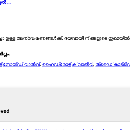
 ...
കുറിച്ചോ ഉള്ള അന്വേഷണങ്ങൾക്ക്, ദയവായി നിങ്ങളുടെ ഇമെയ
പ്തം.
ിനോയ്ഡ് വാൽവ്
,
ഹൈഡ്രോളിക് വാൽവ്
,
ത്രെഡ് കാട്ര