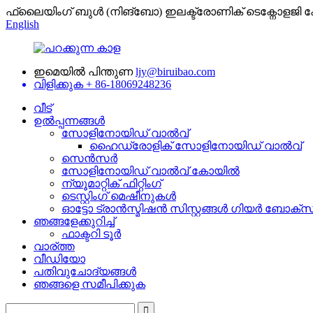
ഫ്ലൈയിംഗ് ബുൾ (നിങ്ബോ) ഇലക്ട്രോണിക് ടെക്നോളജി 
English
ഇമെയിൽ പിന്തുണ
ljy@biruibao.com
വിളിക്കുക
+ 86-18069248236
വീട്
ഉൽപ്പന്നങ്ങൾ
സോളിനോയിഡ് വാൽവ്
ഹൈഡ്രോളിക് സോളിനോയിഡ് വാൽവ്
സെൻസർ
സോളിനോയിഡ് വാൽവ് കോയിൽ
ന്യൂമാറ്റിക് ഫിറ്റിംഗ്
ടെസ്റ്റിംഗ് മെഷീനുകൾ
ഓട്ടോ ട്രാൻസ്മിഷൻ സിസ്റ്റങ്ങൾ ഗിയർ ബോക
ഞങ്ങളേക്കുറിച്ച്
ഫാക്ടറി ടൂർ
വാര്ത്ത
വീഡിയോ
പതിവുചോദ്യങ്ങൾ
ഞങ്ങളെ സമീപിക്കുക