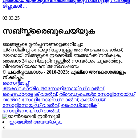
ശരിയായ ഏകീകൃത തിരഞ്ഞെടുക്കുന്നതിനുള്ള 7 വിദഗ്ദ്ധ
ടിപ്പുകൾ ...
03,03,25
സബ്സ്ക്രൈബുചെയ്യുക
ഞങ്ങളുടെ ഉൽപ്പന്നങ്ങളെക്കുറിച്ചോ
പ്രിസിലിസ്റ്റിനെക്കുറിച്ചോ ഉള്ള അന്വേഷണങ്ങൾക്ക്,
ദയവായി നിങ്ങളുടെ ഇമെയിൽ ഞങ്ങൾക്ക് നൽകുക,
ഞങ്ങൾ 24 മണിക്കൂറിനുള്ളിൽ സമ്പർക്കം പുലർത്തും.
വിലയേറിയക്കാരന് അന്വേഷണം
© പകർപ്പവകാശം - 2010-2023: എല്ലാ അവകാശങ്ങളും
നിക്ഷിപ്തം.
സൈറ്റ്മാപ്പ്
ത്രെഡ് കാട്രിഡ്ജ് സോളിനോയിഡ് വാൽവ്
,
ഹൈഡ്രോളിക് വാൽവ്
,
ത്രെഡുചെയ്ത സോളിനോയ്ഡ്
വാൽവ്
,
സോളിനോയിഡ് വാൽവ്
,
കാട്രിഡ്ജ്
സോളിനോയിഡ് വാൽവ്
,
ഹൈഡ്രോളിക്
സോളിനോയിഡ് വാൽവ്
,
ഇമെയിൽ അയയ്ക്കുക
x