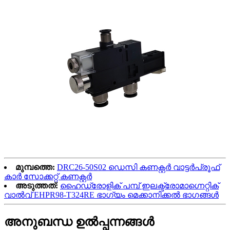
മുമ്പത്തെ:
DRC26-50S02 ഡെസി കണക്റ്റർ വാട്ടർപ്രൂഫ്
കാർ സോക്കറ്റ് കണക്റ്റർ
അടുത്തത്:
ഹൈഡ്രോളിക് പമ്പ് ഇലക്ട്രോമാഗ്നെറ്റിക്
വാൽവ് EHPR98-T324RE ഭാഗ്യം മെക്കാനിക്കൽ ഭാഗങ്ങൾ
അനുബന്ധ ഉൽപ്പന്നങ്ങൾ