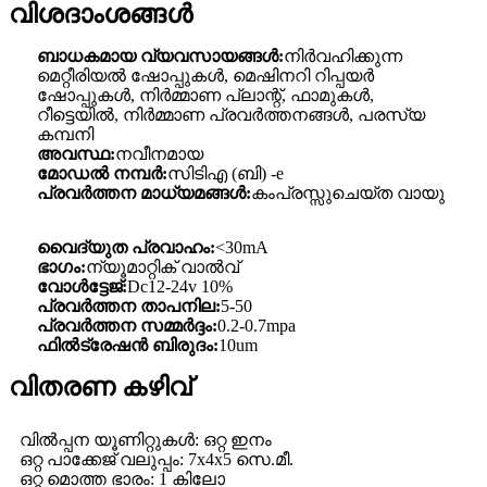
വിശദാംശങ്ങൾ
ബാധകമായ വ്യവസായങ്ങൾ:
നിർവഹിക്കുന്ന
മെറ്റീരിയൽ ഷോപ്പുകൾ, മെഷിനറി റിപ്പയർ
ഷോപ്പുകൾ, നിർമ്മാണ പ്ലാന്റ്, ഫാമുകൾ,
റീട്ടെയിൽ, നിർമ്മാണ പ്രവർത്തനങ്ങൾ, പരസ്യ
കമ്പനി
അവസ്ഥ:
നവീനമായ
മോഡൽ നമ്പർ:
സിടിഎ (ബി) -e
പ്രവർത്തന മാധ്യമങ്ങൾ:
കംപ്രസ്സുചെയ്ത വായു
വൈദ്യുത പ്രവാഹം:
<30mA
ഭാഗം:
ന്യൂമാറ്റിക് വാൽവ്
വോൾട്ടേജ്:
Dc12-24v 10%
പ്രവർത്തന താപനില:
5-50
പ്രവർത്തന സമ്മർദ്ദം:
0.2-0.7mpa
ഫിൽട്രേഷൻ ബിരുദം:
10um
വിതരണ കഴിവ്
വിൽപ്പന യൂണിറ്റുകൾ: ഒറ്റ ഇനം
ഒറ്റ പാക്കേജ് വലുപ്പം: 7x4x5 സെ.മീ.
ഒറ്റ മൊത്ത ഭാരം: 1 കിലോ