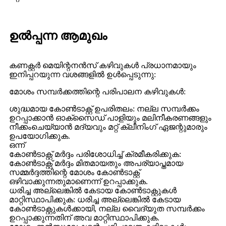
ഉൽപ്പന്ന ആമുഖം
കണക്റ്റർ മെയിന്റനൻസ് കഴിവുകൾ പ്രധാനമായും
ഇനിപ്പറയുന്ന വശങ്ങളിൽ ഉൾപ്പെടുന്നു:
മോശം സമ്പർക്കത്തിന്റെ പരിപാലന കഴിവുകൾ:
ശുദ്ധമായ കോൺടാക്റ്റ് ഉപരിതലം: നല്ല സമ്പർക്കം
ഉറപ്പാക്കാൻ ഓക്സൈഡ് പാളിയും മലിനീകരണങ്ങളും
നീക്കംചെയ്യാൻ മദ്യവും മറ്റ് ക്ലീനിംഗ് ഏജന്റുമാരും
ഉപയോഗിക്കുക. ‌
ഒന്ന്
കോൺടാക്റ്റ് മർദ്ദം പരിശോധിച്ച് ക്രമീകരിക്കുക:
കോൺടാക്റ്റ് മർദ്ദം മിതമായതും അപര്യാപ്തമായ
സമ്മർദ്ദത്തിന്റെ മോശം കോൺടാക്റ്റ്
ഒഴിവാക്കുന്നതുമാണെന്ന് ഉറപ്പാക്കുക.
ധരിച്ച അല്ലെങ്കിൽ കേടായ കോൺടാക്റ്റുകൾ
മാറ്റിസ്ഥാപിക്കുക: ധരിച്ച അല്ലെങ്കിൽ കേടായ
കോൺടാക്റ്റുകൾക്കായി, നല്ല വൈദ്യുത സമ്പർക്കം
ഉറപ്പാക്കുന്നതിന് അവ മാറ്റിസ്ഥാപിക്കുക.