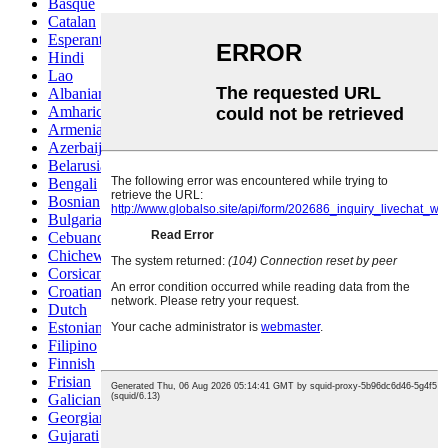
Basque
Catalan
Esperanto
Hindi
Lao
Albanian
Amharic
Armenian
Azerbaijani
Belarusian
Bengali
Bosnian
Bulgarian
Cebuano
Chichewa
Corsican
Croatian
Dutch
Estonian
Filipino
Finnish
Frisian
Galician
Georgian
Gujarati