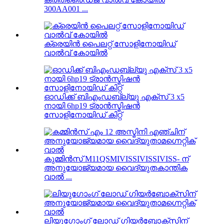
300AA001 ...
ക്രെയിൻ പൈലറ്റ് സോളിനോയിഡ്
വാൽവ് കോയിൽ
ഓഡിക്ക് ബിഎംഡബ്ല്യു എക്സ് 3 x5
നായി 6hp19 ട്രാൻസ്മിഷൻ
സോളിനോയിഡ് കിറ്റ്
കുമ്മിൻസ് M11QSMIVISSIVISSIVISS- ന്
അനുയോജ്യമായ വൈദ്യുതകാന്തിക
വാൽ ...
ലിയുഗോംഗ് ലോഡ് ഗിയർബോക്സിന്