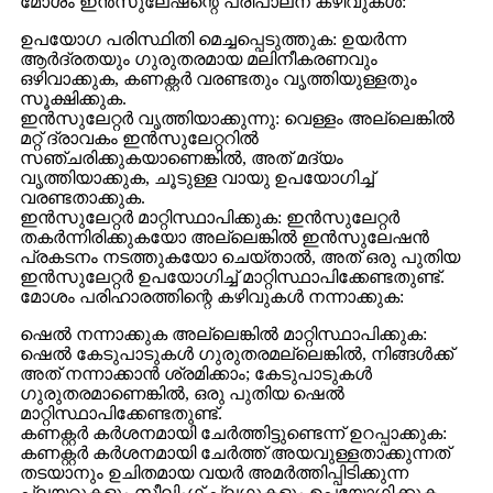
മോശം ഇൻസുലേഷന്റെ പരിപാലന കഴിവുകൾ:
ഉപയോഗ പരിസ്ഥിതി മെച്ചപ്പെടുത്തുക: ഉയർന്ന
ആർദ്രതയും ഗുരുതരമായ മലിനീകരണവും
ഒഴിവാക്കുക, കണക്റ്റർ വരണ്ടതും വൃത്തിയുള്ളതും
സൂക്ഷിക്കുക. ‌
ഇൻസുലേറ്റർ വൃത്തിയാക്കുന്നു: വെള്ളം അല്ലെങ്കിൽ
മറ്റ് ദ്രാവകം ഇൻസുലേറ്ററിൽ
സഞ്ചരിക്കുകയാണെങ്കിൽ, അത് മദ്യം
വൃത്തിയാക്കുക, ചൂടുള്ള വായു ഉപയോഗിച്ച്
വരണ്ടതാക്കുക.
ഇൻസുലേറ്റർ മാറ്റിസ്ഥാപിക്കുക: ഇൻസുലേറ്റർ
തകർന്നിരിക്കുകയോ അല്ലെങ്കിൽ ഇൻസുലേഷൻ
പ്രകടനം നടത്തുകയോ ചെയ്താൽ, അത് ഒരു പുതിയ
ഇൻസുലേറ്റർ ഉപയോഗിച്ച് മാറ്റിസ്ഥാപിക്കേണ്ടതുണ്ട്.
മോശം പരിഹാരത്തിന്റെ കഴിവുകൾ നന്നാക്കുക:
ഷെൽ നന്നാക്കുക അല്ലെങ്കിൽ മാറ്റിസ്ഥാപിക്കുക:
ഷെൽ കേടുപാടുകൾ ഗുരുതരമല്ലെങ്കിൽ, നിങ്ങൾക്ക്
അത് നന്നാക്കാൻ ശ്രമിക്കാം; കേടുപാടുകൾ
ഗുരുതരമാണെങ്കിൽ, ഒരു പുതിയ ഷെൽ
മാറ്റിസ്ഥാപിക്കേണ്ടതുണ്ട്.
കണക്റ്റർ കർശനമായി ചേർത്തിട്ടുണ്ടെന്ന് ഉറപ്പാക്കുക:
കണക്റ്റർ കർശനമായി ചേർത്ത് അയവുള്ളതാക്കുന്നത്
തടയാനും ഉചിതമായ വയർ അമർത്തിപ്പിടിക്കുന്ന
പ്ലയറുകളും സീലിംഗ് പ്ലഗുകളും ഉപയോഗിക്കുക. ‌