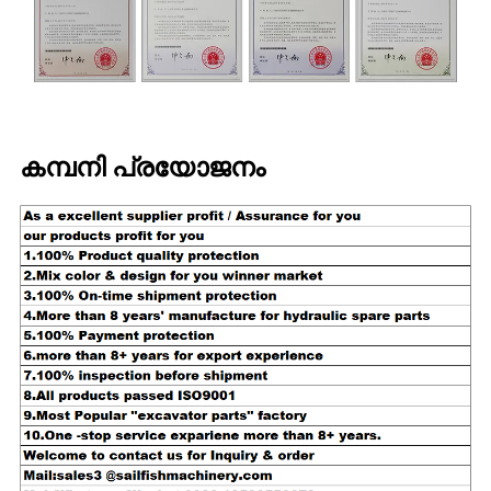
കമ്പനി പ്രയോജനം