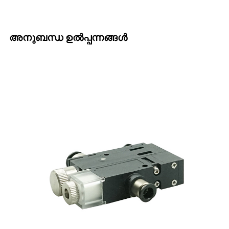
അനുബന്ധ ഉൽപ്പന്നങ്ങൾ