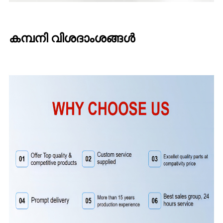
കമ്പനി വിശദാംശങ്ങൾ