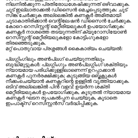
നിലനിൽക്കുന്ന പ്രതിരോധശേഷിക്കുന്നത് ഒഴിവാക്കുക.
ചൂട് ഇല്ലാതാക്കൽ ഡിസൈൻ മെച്ചപ്പെടുത്തുക: ചൂട്
സിങ്ക് ചേർക്കുക അല്ലെങ്കിൽ കണക്റ്റർ അമിതമായി
ചൂടാകാതിരിക്കാൻ വെന്റിലേഷൻ ഡിസൈൻ ചേർക്കുക.
കോറെ-റെസിസ്റ്റന്റ് മെറ്റീരിയലുകൾ ഉപയോഗിക്കുക:
കണക്റ്റർ നാശത്തെ തടയുന്നതിന് ക്യൂറോസിയോൺ
റെസിസ്റ്റന്റ് മെറ്റീരിയലുകളോ കോട്ടിംഗുകളോ
തിരഞ്ഞെടുക്കുക.
മറ്റ് പൊതുവായ പ്രശ്നങ്ങൾ കൈകാര്യം ചെയ്യൽ:
പ്ലഗ്ഗിംഗിലും അൺപ്ലഗ് ചെയ്യുന്നതിലും
ബുദ്ധിമുട്ടുകൾ: പ്ലഗ്ഗിംഗും അൺപ്ലഗ്ഗിംഗ് ശക്തിയും
ന്യായമായ പരിധിക്കുള്ളിലാണെന്ന് ഉറപ്പാക്കാൻ
കണക്റ്റർ പുനർരക്ഷിക്കുക; കുടുങ്ങിയ ഒബ്ജക്റ്റുകൾ
നീക്കംചെയ്യാൻ കണക്റ്ററിന്റെ ഉള്ളിൽ വൃത്തിയാക്കുക.
ഒടിവ് അല്ലെങ്കിൽ പിൻ വളവ്: ഉയർന്ന ശക്തി
മെറ്റീരിയലുകൾ ഉപയോഗിക്കുക, കൂടുതൽ ന്യായമായ
കണക്റ്റർ ഘടന രൂപകൽപ്പന ചെയ്യുക, കൂടാതെ
ഇംപാക്ട്സ് റെസിസ്റ്റൻസ് വർദ്ധിപ്പിക്കുക.