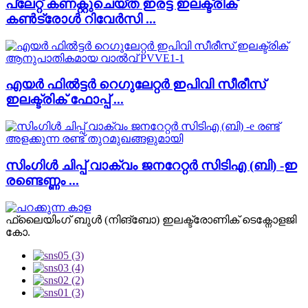
പ്ലേറ്റ് കണക്റ്റുചെയ്ത ഇരട്ട ഇലക്ട്രിക്
കൺട്രോൾ റിവേർസി ...
എയർ ഫിൽട്ടർ റെഗുലേറ്റർ ഇപിവി സീരീസ്
ഇലക്ട്രിക് ഫോപ്പ് ...
സിംഗിൾ ചിപ്പ് വാക്വം ജനറേറ്റർ സിടിഎ (ബി) -ഇ
രണ്ടെണ്ണം ...
ഫ്ലൈയിംഗ് ബുൾ (നിങ്ബോ) ഇലക്ട്രോണിക് ടെക്നോളജി
കോ.