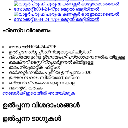
ഹ്രസ്വ വിവരണം:
മോഡൽ:
H034-24-47PE
ഉൽപ്പന്ന ഗ്രൂപ്പിംഗ്:
ന്യൂമാറ്റിക് ഫിറ്റിംഗ്
വീഡിയോ going ട്ട്ഗോയിംഗ്-പരിശോധന:
നൽകിയിട്ടുള്ള
മെഷിനറി ടെസ്റ്റ് റിപ്പോർട്ട്:
നൽകിയിട്ടുള്ള
തരം:
ന്യൂമാറ്റിക് ഫിറ്റിംഗ്
മാർക്കറ്റിംഗ് തരം:
പുതിയ ഉൽപ്പന്നം 2020
ഉത്ഭവ സ്ഥലം:
സിജിയാങ്, ചൈന
ബ്രാൻഡ് നാമം:
പറക്കുന്ന കാള
വാറന്റി:
1 വർഷം
ഞങ്ങൾക്ക് ഇമെയിൽ അയയ്ക്കുക
ഉൽപ്പന്ന വിശദാംശങ്ങൾ
ഉൽപ്പന്ന ടാഗുകൾ