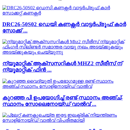
DRC26-50S02 ഡെയി കണക്റ്റർ വാട്ടർപ്രൂഫ് കാർ
സോക്ക് ...
ന്യൂമാറ്റിക് ആക്സസറികൾ MHZ2 സീരീസ് ന്
ന്യൂമാറ്റിക് ഫിൻ ...
കുറഞ്ഞ പി ഉപയോഗിച്ച് രണ്ട്-സ്ഥാനം അഞ്ച്-
സ്ഥാനം സോലെനോയ്ഡ് വാൽവ് ...