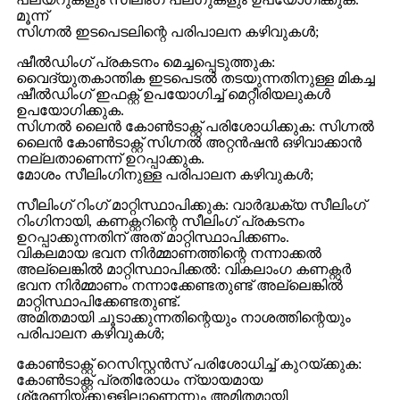
മൂന്ന്
സിഗ്നൽ ഇടപെടലിന്റെ പരിപാലന കഴിവുകൾ;
ഷീൽഡിംഗ് പ്രകടനം മെച്ചപ്പെടുത്തുക:
വൈദ്യുതകാന്തിക ഇടപെടൽ തടയുന്നതിനുള്ള മികച്ച
ഷീൽഡിംഗ് ഇഫക്റ്റ് ഉപയോഗിച്ച് മെറ്റീരിയലുകൾ
ഉപയോഗിക്കുക.
സിഗ്നൽ ലൈൻ കോൺടാക്റ്റ് പരിശോധിക്കുക: സിഗ്നൽ
ലൈൻ കോൺടാക്റ്റ് സിഗ്നൽ അറ്റൻഷൻ ഒഴിവാക്കാൻ
നല്ലതാണെന്ന് ഉറപ്പാക്കുക.
മോശം സീലിംഗിനുള്ള പരിപാലന കഴിവുകൾ;
സീലിംഗ് റിംഗ് മാറ്റിസ്ഥാപിക്കുക: വാർദ്ധക്യ സീലിംഗ്
റിംഗിനായി, കണക്റ്ററിന്റെ സീലിംഗ് പ്രകടനം
ഉറപ്പാക്കുന്നതിന് അത് മാറ്റിസ്ഥാപിക്കണം.
വികലമായ ഭവന നിർമ്മാണത്തിന്റെ നന്നാക്കൽ
അല്ലെങ്കിൽ മാറ്റിസ്ഥാപിക്കൽ: വികലാംഗ കണക്റ്റർ
ഭവന നിർമ്മാണം നന്നാക്കേണ്ടതുണ്ട് അല്ലെങ്കിൽ
മാറ്റിസ്ഥാപിക്കേണ്ടതുണ്ട്.
അമിതമായി ചൂടാക്കുന്നതിന്റെയും നാശത്തിന്റെയും
പരിപാലന കഴിവുകൾ;
കോൺടാക്റ്റ് റെസിസ്റ്റൻസ് പരിശോധിച്ച് കുറയ്ക്കുക:
കോൺടാക്റ്റ് പ്രതിരോധം ന്യായമായ
ശ്രേണിയ്ക്കുള്ളിലാണെന്നും അമിതമായി