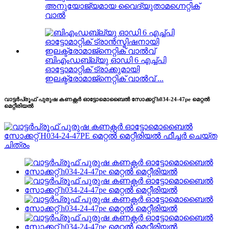
അനുയോജ്യമായ വൈദ്യുതാമഗ്നെറ്റിക്
വാൽ
ബിഎംഡബ്ല്യു ഓഡി 6 എച്ച്പി
ഓട്ടോമാറ്റിക് ട്രാക്കുമായി
ഇലക്ട്രോമാജ്നെറ്റിക് വാൽവ് ...
വാട്ടർപ്രൂഫ് പുരുഷ കണക്റ്റർ ഓട്ടോമൊബൈൽ സോക്കറ്റ് h034-24-47pe മെറ്റൽ
മെറ്റീരിയൽ