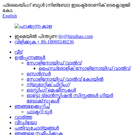
ഫ്ലൈയിംഗ് ബുൾ (നിങ്ബോ) ഇലക്ട്രോണിക് ടെക്നോളജി
കോ.
English
ഇമെയിൽ പിന്തുണ
ljy@biruibao.com
വിളിക്കുക
+ 86-18069248236
വീട്
ഉൽപ്പന്നങ്ങൾ
സോളിനോയിഡ് വാൽവ്
ഹൈഡ്രോളിക് സോളിനോയിഡ് വാൽവ്
സെൻസർ
സോളിനോയിഡ് വാൽവ് കോയിൽ
ന്യൂമാറ്റിക് ഫിറ്റിംഗ്
ടെസ്റ്റിംഗ് മെഷീനുകൾ
ഓട്ടോ ട്രാൻസ്മിഷൻ സിസ്റ്റങ്ങൾ ഗിയർ
ബോക്സുകൾ
ഞങ്ങളേക്കുറിച്ച്
ഫാക്ടറി ടൂർ
വാര്ത്ത
വീഡിയോ
പതിവുചോദ്യങ്ങൾ
ഞങ്ങളെ സമീപിക്കുക