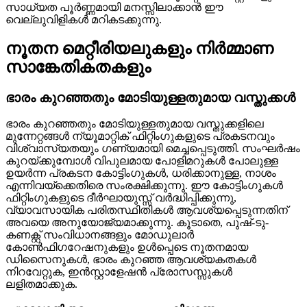
സാധ്യത പൂർണ്ണമായി മനസ്സിലാക്കാൻ ഈ
വെല്ലുവിളികൾ മറികടക്കുന്നു.
നൂതന മെറ്റീരിയലുകളും നിർമ്മാണ
സാങ്കേതികതകളും
ഭാരം കുറഞ്ഞതും മോടിയുള്ളതുമായ വസ്തുക്കൾ
ഭാരം കുറഞ്ഞതും മോടിയുള്ളതുമായ വസ്തുക്കളിലെ
മുന്നേറ്റങ്ങൾ ന്യൂമാറ്റിക് ഫിറ്റിംഗുകളുടെ പ്രകടനവും
വിശ്വാസ്യതയും ഗണ്യമായി മെച്ചപ്പെടുത്തി. സംഘർഷം
കുറയ്ക്കുമ്പോൾ വിപുലമായ പോളിമറുകൾ പോലുള്ള
ഉയർന്ന പ്രകടന കോട്ടിംഗുകൾ, ധരിക്കാനുള്ള, നാശം
എന്നിവയ്ക്കെതിരെ സംരക്ഷിക്കുന്നു. ഈ കോട്ടിംഗുകൾ
ഫിറ്റിംഗുകളുടെ ദീർഘായുസ്സ് വർദ്ധിപ്പിക്കുന്നു,
വ്യാവസായിക പരിതസ്ഥിതികൾ ആവശ്യപ്പെടുന്നതിന്
അവയെ അനുയോജ്യമാക്കുന്നു. കൂടാതെ, പുഷ്-ടു-
കണക്റ്റ് സംവിധാനങ്ങളും മോഡുലാർ
കോൺഫിഗറേഷനുകളും ഉൾപ്പെടെ നൂതനമായ
ഡിസൈനുകൾ, ഭാരം കുറഞ്ഞ ആവശ്യകതകൾ
നിറവേറ്റുക, ഇൻസ്റ്റാളേഷൻ പ്രോസസ്സുകൾ
ലളിതമാക്കുക.