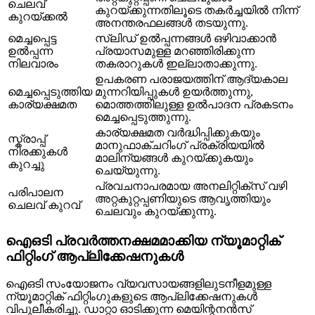
ചെലവ്
കുറയ്ക്കുന്നതിലൂടെ തകർച്ചയിൽ നിന്ന്
കുറയ്ക്കൽ
അനന്തരഫലങ്ങൾ തടയുന്നു.
മെച്ചപ്പെട്ട
സ്ലിഡ് ഉൽപ്പന്നങ്ങൾ ഒഴിവാക്കാൻ
ഉൽപ്പന്ന
പ്രയാസമുള്ള മറഞ്ഞിരിക്കുന്ന
നിലവാരം
തകരാറുകൾ ഇല്ലാതാക്കുന്നു.
ഉപകരണ പരാജയത്തിന് ആദ്യകാല
മെച്ചപ്പെടുത്തിയ
മുന്നറിയിപ്പുകൾ ഉയർത്തുന്നു,
കാര്യക്ഷമത
മൊത്തത്തിലുള്ള ഉൽപാദന പ്രകടനം
മെച്ചപ്പെടുത്തുന്നു.
കാര്യക്ഷമത വർദ്ധിപ്പിക്കുകയും
സ്ക്രാപ്പ്
മാനുഫാക്ചറിംഗ് പ്രക്രിയയിൽ
നിരക്കുകൾ
മാലിന്യങ്ങൾ കുറയ്ക്കുകയും
കുറച്ചു
ചെയ്യുന്നു.
പ്രവചനാപരമായ അനലിറ്റിക്സ് വഴി
പരിപാലന
അറ്റകുറ്റപ്പണിയുടെ ആവൃത്തിയും
ചെലവ് കുറവ്
ചെലവും കുറയ്ക്കുന്നു.
ഐഒടി പ്രവർത്തനക്ഷമമാക്കിയ ന്യൂമാറ്റിക്
ഫിറ്റിംഗ് ആപ്ലിക്കേഷനുകൾ
ഐഒടി സംയോജനം വ്യവസായങ്ങളിലുടനീളമുള്ള
ന്യൂമാറ്റിക് ഫിറ്റിംഗുകളുടെ ആപ്ലിക്കേഷനുകൾ
വിപുലീകരിച്ചു. ഡാറ്റാ ഓടിക്കുന്ന മെയിന്റനൻസ്