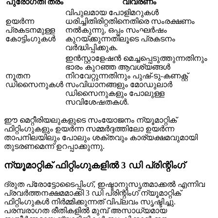
പുരോഗതി തരം
വിവരണം
വിപുലമായ പോളിമറുകൾ
ഉയർന്ന
ധരിച്ചിതിരിറ്റതിനെതിരെ സംരക്ഷണം
പ്രകടനമുള്ള
നൽകുന്നു, ഒപ്പം സംഘർഷം
കോട്ടിംഗുകൾ
കുറയ്ക്കുന്നതിലൂടെ പ്രകടനം
വർദ്ധിപ്പിക്കുക.
ഇൻസ്റ്റാളേഷൻ മെച്ചപ്പെടുത്തുന്നതിനും
ഭാരം കുറഞ്ഞ ആവശ്യങ്ങൾ
നൂതന
നിറവേറ്റുന്നതിനും പുഷ്-ടു-കണക്റ്റ്
ഡിസൈനുകൾ
സംവിധാനങ്ങളും മോഡുലാർ
ഡിസൈനുകളും പോലുള്ള
സവിശേഷതകൾ.
ഈ മെറ്റീരിയലുകളുടെ സംയോജനം ന്യൂമാറ്റിക്
ഫിറ്റിംഗുകളും ഉയർന്ന സമ്മർദ്ദത്തിലോ ഉയർന്ന
താപനിലയിലും പോലും ശക്തവും കാര്യക്ഷമവുമായി
തുടരണമെന്ന് ഉറപ്പാക്കുന്നു.
ന്യൂമാറ്റിക് ഫിറ്റിംഗുകളിൽ 3 ഡി പ്രിന്റിംഗ്
ദ്രുത പ്രോട്ടോടൈപ്പിംഗ്, ഇഷ്ടാനുസൃതമാക്കൽ എന്നിവ
പ്രവർത്തനക്ഷമമാക്കി 3 ഡി പ്രിന്റിംഗ് ന്യൂമാറ്റിക്
ഫിറ്റിംഗുകൾ നിർമ്മിക്കുന്നത് വിപ്ലവം സൃഷ്ടിച്ചു.
പരമ്പരാഗത രീതികളിൽ മുമ്പ് അസാധ്യമായ