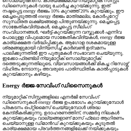
സൊല്യൂഷൻസ്. കാര്യക്ഷമമായ ന്യൂമാറ്റിക് സിസ്റ്റം
ഡിസൈനുകൾ വായു ചോർച്ച കുറയ്ക്കുന്നു, ഇത്
നഷ്ടപ്പെട്ട energy ർജ്ജം 10% കുറഞ്ഞ് 20% കുറയ്ക്കും. ഈ
മെച്ചപ്പെടുത്തൽ energy ർജ്ജം മാത്രമല്ല, കോർപ്പറേറ്റ്
സുസ്ഥിരത ലക്ഷ്യങ്ങളെ പിന്തുണയ്ക്കുന്നു. മെച്ചപ്പെട്ട
സാങ്കേതികവിദ്യകൾ, മെച്ചപ്പെട്ട സീലിംഗ്
സംവിധാനങ്ങൾ, ഘർട്ട്-കുറയ്ക്കുന്ന വസ്തുക്കൾ എന്നിവ
പോലുള്ള വിപുലമായ സാങ്കേതികവിദ്യകൾ, energy ർജ്ജ
കാര്യക്ഷമത വർദ്ധിപ്പിക്കുക. ആഗോള ദശകമായുള്ള
ശ്രമങ്ങളുമായി വിന്യസിച്ച് കാർബൺ ഉദ്വമനം
പാലിക്കുന്നതിൽ ഈ പുതുമകൾ സംഭാവന ചെയ്യുന്നു.
ഇക്കോ-ഫ്രണ്ട്ലി ന്യൂമാറ്റിക് സൊല്യൂമാറ്റിക്
ദത്തെടുക്കുന്നതിലൂടെ, വ്യവസായങ്ങൾക്ക് മികച്ച റിസോഴ്സ്
വിഹിതം നേടാനും അവരുടെ പാരിസ്ഥിതിക കാൽപ്പാടുകൾ
കുറയ്ക്കാനും കഴിയും.
Energy ർജ്ജ-സേവിംഗ് ഡിസൈനുകൾ
ന്യൂമാറ്റിക് സിസ്റ്റങ്ങളിലെ എനർജി സേവിംഗ്
ഡിസൈനുകൾ energy ർജ്ജ ഉപഭോഗം കുറയ്ക്കുമ്പോൾ
പ്രകടനം ഒപ്റ്റിമൈസ് ചെയ്യുമ്പോൾ ശ്രദ്ധ
കേന്ദ്രീകരിക്കുന്നു. ഉദാഹരണത്തിന്, സമ്മർദ്ദ നിലകൾ
കുറയ്ക്കുകയും വാല്യങ്ങളാണ് മാസ് ഫ്ലോ ആഗിരണം
ചെയ്യാനുള്ള ഡിമാൻഡ് കുറയ്ക്കുകയും കൂടുതൽ
കാര്യക്ഷമമായ പ്രവർത്തനങ്ങളിലേക്ക് നയിക്കുകയും