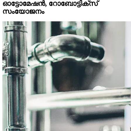
ഓട്ടോമേഷൻ, റോബോട്ടിക്സ്
സംയോജനം