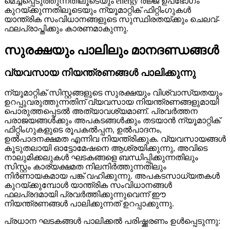
മെച്ചപ്പെടുത്തുന്നതിലൂടെയും energy ർജ്ജ ഉപഭോഗം
കുറയ്ക്കുന്നതിലൂടെയും ന്യൂമാറ്റിക് ഫിറ്റിംഗുകൾ
യാന്ത്രിക സംവിധാനങ്ങളുടെ സുസ്ഥിരതയ്ക്കും ചെലവ്-
ഫലപ്രാപ്തിക്കും കാരണമാകുന്നു.
സുരക്ഷയും പാലിലും മാനദണ്ഡങ്ങൾ
വ്യവസായ നിയന്ത്രണങ്ങൾ പാലിക്കുന്നു
ന്യൂമാറ്റിക് സിസ്റ്റങ്ങളുടെ സുരക്ഷയും വിശ്വാസ്യതയും
ഉറപ്പുവരുത്തുന്നതിന് വ്യവസായ നിയന്ത്രണങ്ങളുമായി
പൊരുത്തപ്പെടൽ അത്യാവശ്യമാണ്. പ്രവർത്തന
പരാജയങ്ങൾക്കും അപകടങ്ങൾക്കും തടയാൻ ന്യൂമാറ്റിക്
ഫിറ്റിംഗുകളുടെ രൂപകൽപ്പന, ഉൽപാദനം,
ഉൽപാദനക്ഷമത എന്നിവ നിയന്ത്രിക്കുക. വ്യവസായങ്ങൾ
കൂടുതലായി ഓട്ടോമേഷനെ ആശ്രയിക്കുന്നു, അവിടെ
നാലുമിക്കലുകൾ ഘടകങ്ങളെ ബന്ധിപ്പിക്കുന്നതിലും
സിസ്റ്റം കാര്യക്ഷമത നിലനിർത്തുന്നതിലും
നിർണായകമായ പങ്ക് വഹിക്കുന്നു. അപകടസാധ്യതകൾ
കുറയ്ക്കുമ്പോൾ യാന്ത്രിക സംവിധാനങ്ങൾ
ഫലപ്രദമായി പ്രവർത്തിക്കുന്നുവെന്ന് ഈ
നിയന്ത്രണങ്ങൾ പാലിക്കുന്നത് ഉറപ്പാക്കുന്നു.
പ്രധാന ഘടകങ്ങൾ പാലിക്കൽ പരിഷ്ക്കരണം ഉൾപ്പെടുന്നു: