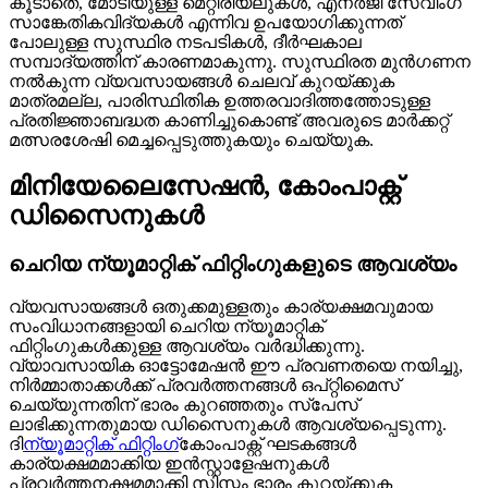
കൂടാതെ, മോടിയുള്ള മെറ്റീരിയലുകൾ, എനർജി സേവിംഗ്
സാങ്കേതികവിദ്യകൾ എന്നിവ ഉപയോഗിക്കുന്നത്
പോലുള്ള സുസ്ഥിര നടപടികൾ, ദീർഘകാല
സമ്പാദ്യത്തിന് കാരണമാകുന്നു. സുസ്ഥിരത മുൻഗണന
നൽകുന്ന വ്യവസായങ്ങൾ ചെലവ് കുറയ്ക്കുക
മാത്രമല്ല, പാരിസ്ഥിതിക ഉത്തരവാദിത്തത്തോടുള്ള
പ്രതിജ്ഞാബദ്ധത കാണിച്ചുകൊണ്ട് അവരുടെ മാർക്കറ്റ്
മത്സരശേഷി മെച്ചപ്പെടുത്തുകയും ചെയ്യുക.
മിനിയേലൈസേഷൻ, കോംപാക്റ്റ്
ഡിസൈനുകൾ
ചെറിയ ന്യൂമാറ്റിക് ഫിറ്റിംഗുകളുടെ ആവശ്യം
വ്യവസായങ്ങൾ ഒതുക്കമുള്ളതും കാര്യക്ഷമവുമായ
സംവിധാനങ്ങളായി ചെറിയ ന്യൂമാറ്റിക്
ഫിറ്റിംഗുകൾക്കുള്ള ആവശ്യം വർദ്ധിക്കുന്നു.
വ്യാവസായിക ഓട്ടോമേഷൻ ഈ പ്രവണതയെ നയിച്ചു,
നിർമ്മാതാക്കൾക്ക് പ്രവർത്തനങ്ങൾ ഒപ്റ്റിമൈസ്
ചെയ്യുന്നതിന് ഭാരം കുറഞ്ഞതും സ്പേസ്
ലാഭിക്കുന്നതുമായ ഡിസൈനുകൾ ആവശ്യപ്പെടുന്നു.
ദി
ന്യൂമാറ്റിക് ഫിറ്റിംഗ്
കോംപാക്റ്റ് ഘടകങ്ങൾ
കാര്യക്ഷമമാക്കിയ ഇൻസ്റ്റാളേഷനുകൾ
പ്രവർത്തനക്ഷമമാക്കി സിസ്റ്റം ഭാരം കുറയ്ക്കുക