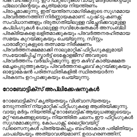
പങ്ക് വഹിക്കുന്നു. ഈ ഫിറ്റിംഗുകൾ വായു മർദ്ദത്തിന്റെയും
ഫ്ലോവിന്റെയും കൃത്യമായ നിയന്ത്രണം
പ്രാപ്തമാക്കുന്നു, ഇത് യന്ത്രസാമഗ്രികളുടെ സുഗമമായ
പ്രവർത്തനത്തിന് നിർണ്ണായകമാണ്. പുഷ്-ടു-കണക്റ്റ്
സംവിധാനങ്ങളും ദ്രുതഗതിയിലുള്ള വിച്ഛേദിക്കവുമുള്ള
കപ്ലിംഗുകൾ പോലുള്ള സവിശേഷതകൾ അസംബ്ലി
പ്രക്രിയകളെ ലളിതമാക്കുകയും പ്രവർത്തനരഹിതമായ
സമയം കുറയ്ക്കുകയും ചെയ്യുന്നു. സിസ്റ്റം
പാരാമീറ്ററുകളുടെ തത്സമയ നിരീക്ഷണം
പ്രവർത്തനക്ഷമമാക്കി നാലുമാറ്റിക് ഫിറ്റിംഗുകളുമായി
സംയോജിപ്പിച്ച് സ്മാർട്ട് ടെക്നോളജീസ് അവരുടെ
പ്രവർത്തനം വർദ്ധിപ്പിക്കുന്നു. ഈ കഴിവ് കാര്യക്ഷമത
മെച്ചപ്പെടുത്തുകയും പ്രവർത്തനച്ചെലവ് കുറയ്ക്കുകയും
ഓട്ടോമേഷൻ പരിതസ്ഥിതികളിൽ സ്ഥിരതയാർന്ന
പ്രകടനം ഉറപ്പാക്കുകയും ചെയ്യുന്നു.
റോബോട്ടിക്സ് അപ്ലിക്കേഷനുകൾ
റോബോട്ടിക്സ് കൃത്യതയും വിശ്വാസ്യതയും
നേടുന്നതിന് ന്യൂമാറ്റിക് ഫിറ്റിംഗുകളെ ആശ്രയിക്കുന്നു.
വായു മർദ്ദം നിയന്ത്രിച്ച് റോബോട്ടിക് ആയുധങ്ങളുടെയും
മറ്റ് ഘടകങ്ങളുടെയും നിയന്ത്രിത ചലനം ഈ ഫിറ്റിംഗുകൾ
സുഗമമാക്കുന്നു. കോംപാക്റ്റ്, ലൈറ്റ്വെയിറ്റ്
ഡിസൈനുകൾ പ്രത്യേകിച്ചും ബഹിരാകാശ പരിമിതിയും
ചാപല്യംയും അത്യാവശ്യമാണ്. ഉദാഹരണത്തിന്,