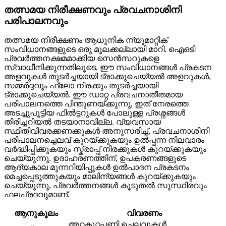
തത്സമയ നിരീക്ഷണവും പ്രവചനാശിനി
പരിപാലനവും
തത്സമയ നിരീക്ഷണം ആധുനിക ന്യൂമാറ്റിക്
സംവിധാനങ്ങളുടെ ഒരു മൂലക്കല്ലായി മാറി. ഐഒടി
പ്രവർത്തനക്ഷമമാക്കിയ സെൻസറുകളെ
സ്വാധീനിക്കുന്നതിലൂടെ, ഈ സംവിധാനങ്ങൾ പ്രകടന
അളവുകൾ തുടർച്ചയായി ട്രാക്കുചെയ്യൽ അളവുകൾ,
സമ്മർദ്ദവും ഫ്ലോ നിരക്കും തുടർച്ചയായി
ട്രാക്കുചെയ്യൽ. ഈ ഡാറ്റ പ്രവചനാതീതമായ
പരിപാലനത്തെ പിന്തുണയ്ക്കുന്നു, ഇത് നേരത്തെ
അടച്ചുപൂട്ടിയ ഫിൽട്ടറുകൾ പോലുള്ള പ്രശ്നങ്ങൾ
തിരിച്ചറിയൽ തടയാനാവില്ല. വ്യവസായ
സ്ഥിതിവിവരക്കണക്കുകൾ അനുസരിച്ച്, പ്രവചനാശിനി
പരിപാലനച്ചെലവ് കുറയ്ക്കുകയും ഉൽപ്പന്ന നിലവാരം
വർദ്ധിപ്പിക്കുകയും സ്ക്രാപ്പ് നിരക്കുകൾ കുറയ്ക്കുകയും
ചെയ്യുന്നു. ഉദാഹരണത്തിന്, ഉപകരണങ്ങളുടെ
ആദ്യകാല മുന്നറിയിപ്പുകൾ ഉൽപാദന പ്രകടനം
മെച്ചപ്പെടുത്തുകയും മാലിന്യങ്ങൾ കുറയ്ക്കുകയും
ചെയ്യുന്നു, പ്രവർത്തനങ്ങൾ കൂടുതൽ സുസ്ഥിരവും
ഫലപ്രദവുമാണ്.
ആനുകൂലം
വിവരണം
അറ്റകുറ്റപ്പണി ചെലവുകൾ