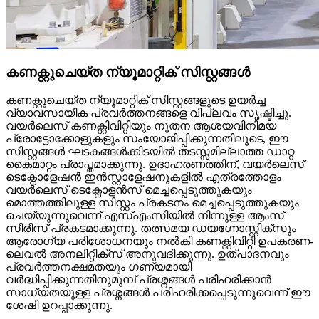
കണക്റ്റുചെയ്ത ന്യൂമാറ്റിക് സിസ്റ്റങ്ങൾ
കണക്റ്റുചെയ്ത ന്യൂമാറ്റിക് സിസ്റ്റങ്ങളുടെ ഉയർച്ച
വ്യാവസായിക പ്രവർത്തനങ്ങളെ വിപ്ലവം സൃഷ്ടിച്ചു.
വയർലെസ് കണക്റ്റിവിറ്റിയും നൂതന ആശയവിനിമയ
പ്രോട്ടോക്കോളുകളും സംയോജിപ്പിക്കുന്നതിലൂടെ, ഈ
സിസ്റ്റങ്ങൾ ഘടകങ്ങൾക്കിടയിൽ തടസ്സമില്ലാത്ത ഡാറ്റ
കൈമാറ്റം പ്രാപ്തമാക്കുന്നു. ഉദാഹരണത്തിന്, വയർലെസ്
ടെക്നോളേഷൻ ഇൻസ്റ്റാളേഷനുകളിൽ എത്രത്തോളം
വയർലെസ് ടെക്നോളൻസ് മെച്ചപ്പെടുത്തുകയും
മൊത്തത്തിലുള്ള സിസ്റ്റം പ്രകടനം മെച്ചപ്പെടുത്തുകയും
ചെയ്യുന്നുവെന്ന് എസ്എംസിയിൽ നിന്നുള്ള ആംസ്
സീരീസ് പ്രകടമാക്കുന്നു. തത്സമയ ഡയഗ്നോസ്റ്റിക്സും
ആരോഗ്യ പരിശോധനയും നൽകി കണക്റ്റിവിറ്റി ഉപകരണ-
ലെവൽ അനലിറ്റിക്സ് അനുവദിക്കുന്നു. ഉത്പാദനവും
പ്രവർത്തനക്ഷമതയും ഗണ്യമായി
വർദ്ധിപ്പിക്കുന്നതിനുമുമ്പ് പ്രശ്നങ്ങൾ പരിഹരിക്കാൻ
സാധ്യതയുള്ള പ്രശ്നങ്ങൾ പരിഹരിക്കപ്പെടുന്നുവെന്ന് ഈ
ശേഷി ഉറപ്പാക്കുന്നു.