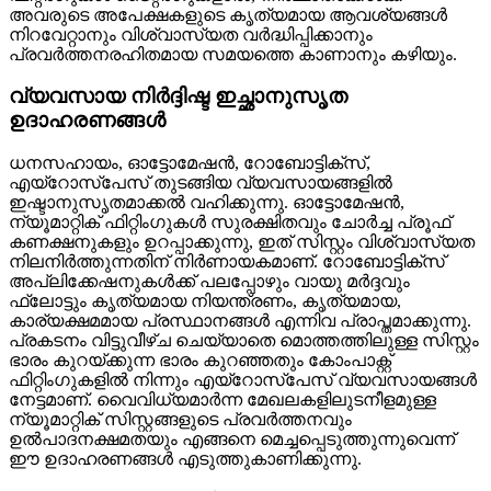
അവരുടെ അപേക്ഷകളുടെ കൃത്യമായ ആവശ്യങ്ങൾ
നിറവേറ്റാനും വിശ്വാസ്യത വർദ്ധിപ്പിക്കാനും
പ്രവർത്തനരഹിതമായ സമയത്തെ കാണാനും കഴിയും.
വ്യവസായ നിർദ്ദിഷ്ട ഇച്ഛാനുസൃത
ഉദാഹരണങ്ങൾ
ധനസഹായം, ഓട്ടോമേഷൻ, റോബോട്ടിക്സ്,
എയ്റോസ്പേസ് തുടങ്ങിയ വ്യവസായങ്ങളിൽ
ഇഷ്ടാനുസൃതമാക്കൽ വഹിക്കുന്നു. ഓട്ടോമേഷൻ,
ന്യൂമാറ്റിക് ഫിറ്റിംഗുകൾ സുരക്ഷിതവും ചോർച്ച പ്രൂഫ്
കണക്ഷനുകളും ഉറപ്പാക്കുന്നു, ഇത് സിസ്റ്റം വിശ്വാസ്യത
നിലനിർത്തുന്നതിന് നിർണായകമാണ്. റോബോട്ടിക്സ്
അപ്ലിക്കേഷനുകൾക്ക് പലപ്പോഴും വായു മർദ്ദവും
ഫ്ലോട്ടും കൃത്യമായ നിയന്ത്രണം, കൃത്യമായ,
കാര്യക്ഷമമായ പ്രസ്ഥാനങ്ങൾ എന്നിവ പ്രാപ്തമാക്കുന്നു.
പ്രകടനം വിട്ടുവീഴ്ച ചെയ്യാതെ മൊത്തത്തിലുള്ള സിസ്റ്റം
ഭാരം കുറയ്ക്കുന്ന ഭാരം കുറഞ്ഞതും കോംപാക്റ്റ്
ഫിറ്റിംഗുകളിൽ നിന്നും എയ്റോസ്പേസ് വ്യവസായങ്ങൾ
നേട്ടമാണ്. വൈവിധ്യമാർന്ന മേഖലകളിലുടനീളമുള്ള
ന്യൂമാറ്റിക് സിസ്റ്റങ്ങളുടെ പ്രവർത്തനവും
ഉൽപാദനക്ഷമതയും എങ്ങനെ മെച്ചപ്പെടുത്തുന്നുവെന്ന്
ഈ ഉദാഹരണങ്ങൾ എടുത്തുകാണിക്കുന്നു.