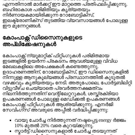
എന്നതിനാൽ മാർക്കറ്റ് ഈ മാറ്റത്തെ പ്രതിഫലിപ്പിക്കുന്നു.
ബഹിരാകാശ പരിമിതിയും കൃത്യതയും
നിർണായകമായിരിക്കുന്ന റോബോട്ടിക്സ്,
ഇലക്ട്രോണിക്സ് തുടങ്ങിയ വ്യവസായങ്ങൾ പോലുള്ള
ഈ മുന്നേറ്റങ്ങൾ.
കോംപാക്റ്റ് ഡിസൈനുകളുടെ
അപ്ലിക്കേഷനുകൾ
കോംപാക്റ്റ് ന്യൂമാറ്റിക് ഫിറ്റിംഗുകൾ പരിമിതമായ
ഇടങ്ങളിൽ ഉയർന്ന പ്രകടനം ആവശ്യമുള്ള വിവിധ
മേഖലകളിലെ അപേക്ഷകൾ കണ്ടെത്തുന്നു.
ഉദാഹരണത്തിന്, റോബോട്ടിക്സ്, ഈ ഡിസൈനുകളിൽ
നിന്നുള്ള ആനുകൂല്യങ്ങൾ പ്രസ്ഥാനത്തിൽ കൂടുതൽ
വഴക്കവും കൃത്യതയും നേടി. അതുപോലെ, പോർട്ടബിലിറ്റി
വിട്ടുവീഴ്ച ചെയ്യാതെ പ്രവർത്തനക്ഷമത്വം
നിലനിർത്തുന്നതിന് വെന്റിലേറ്ററുകൾ, ശസ്ത്രക്രിയാ
ഉപകരണങ്ങൾ പോലുള്ള മെഡിക്കൽ ഉപകരണങ്ങൾ
കോംപാക്റ്റ് ഫിറ്റിംഗുകൾ ആശ്രയിക്കുന്നു. എനർജി
സേവിംഗ്സ് അവരുടെ അപ്പീൽ വർദ്ധിപ്പിക്കുന്നു:
വായു ചോർച്ച നിർത്തുന്നത് നഷ്ടപ്പെട്ട energy ർജ്ജം
10% മുതൽ 20% വരെ കുറയ്ക്കുന്നു.
സ്മാർട്ട് ഡിസൈനുകളാൽ ചോർച്ച തടയുന്നത്