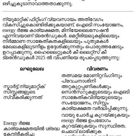
ഒഴിച്ചുകൂടാനാവാത്തതാക്കുന്നു.
ന്യൂമാറ്റിക് ഫിറ്റിംഗ് വ്യവസായം അതിവേഗം
വികസിച്ചുകൊണ്ടിരിക്കുകയാണ്, ഐഒടി സംയോജനം,
energy ർജ്ജ കാര്യക്ഷമത, മിനിയേലൈസേഷൻ
എന്നിവയാണ് ട്രെൻഡുകൾ. മെറ്റീരിയലുകളിലെയും
നിർമ്മാണ സാങ്കേതികതകളിലെയും പുതുമകൾ
മേഖലകളിലുടനീളം ഉദ്ദേശിക്കുന്നതും പൊരുത്തക്കേടും
ഉറപ്പാക്കുന്നു. ഹൈലൈറ്റുകൾ കീ ലൈറ്റ്സ് കീ
ട്രെൻഡുകൾ 2025 ൽ വിപണിയെ രൂപപ്പെടുത്തുന്നു:
ലഘുലേഖ
വിവരണം
തത്സമയ മോണിറ്ററിംഗിനും
പ്രവചനാശിനി
സ്മാർട്ട് ന്യൂമാറ്റിക്
അറ്റകുറ്റപ്പണികൾക്കും
സിസ്റ്റങ്ങളുടെ
സെൻസറുകളുടെയും ഐഒടി
സ്വീകരിക്കുന്നത്
സാങ്കേതികവിദ്യയുടെയും
സംയോജനം, സിസ്റ്റം
കാര്യക്ഷമത വർദ്ധിപ്പിക്കുന്നു.
വായു ചോർച്ച കുറയ്ക്കുകയും
energy ർജ്ജ ഉപഭോഗം
Energy ർജ്ജ
കുറയ്ക്കുകയും സുസ്ഥിരത,
കാര്യക്ഷമതയിൽ ശ്രദ്ധ
ചെലവ് ലാഭിക്കുക
കേന്ദ്രീകരിച്ചു