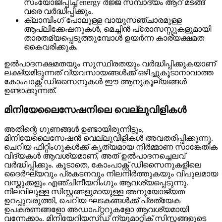
സംയോജിപ്പിച്ച് energy ർജ്ജ സമ്പാദ്യം ആറ് മടങ്ങ്
വരെ വർദ്ധിപ്പിക്കും.
ക്ലാമ്പിംഗ് പോലുള്ള വായുസഞ്ചാരമുള്ള
ആപ്ലിക്കേഷനുകൾ, മെച്ചിൻ പ്രോസസ്സുകളുമായി
താരതമ്യപ്പെടുത്തുമ്പോൾ ഉയർന്ന കാര്യക്ഷമത
കൈവരിക്കുക.
ഉൽപാദനക്ഷമതയും സുസ്ഥിരതയും വർദ്ധിപ്പിക്കുകയാണ്
ലക്ഷ്യമിടുന്നത് വ്യവസായങ്ങൾക്ക് ഒഴിച്ചുകൂടാനാവാത്ത
കോംപാക്റ്റ് ഡിസൈനുകൾ ഈ ആനുകൂല്യങ്ങൾ
ഉണ്ടാക്കുന്നത്.
മിനിയേലൈസേഷനിലെ വെല്ലുവിളികൾ
അതിന്റെ ഗുണങ്ങൾ ഉണ്ടായിരുന്നിട്ടും,
മിനിയേലൈസേഷൻ വെല്ലുവിളികൾ അവതരിപ്പിക്കുന്നു.
ചെറിയ ഫിറ്റിംഗുകൾക്ക് കൃത്യമായ നിർമ്മാണ സാങ്കേതിക
വിദ്യകൾ ആവശ്യമാണ്, അത് ഉൽപാദനച്ചെലവ്
വർദ്ധിപ്പിക്കും. കൂടാതെ, കോംപാക്റ്റ് ഡിസൈനുകളിലെ
ദൈർഘ്യവും പ്രകടനവും നിലനിർത്തുകയും വിപുലമായ
വസ്തുക്കളും എഞ്ചിനീയറിംഗും ആവശ്യപ്പെടുന്നു.
നിലവിലുള്ള സിസ്റ്റങ്ങളുമായുള്ള അനുയോജ്യത
ഉറപ്പുവരുത്തി, ചെറിയ ഘടകങ്ങൾക്ക് പ്രത്യേക
ഉപകരണങ്ങളോ അഡാപ്റ്ററുകളോ ആവശ്യമായി
വന്നേക്കാം. മിനിയേറിയസ്ഡ് ന്യൂമാറ്റിക് സിസ്റ്റങ്ങളുടെ