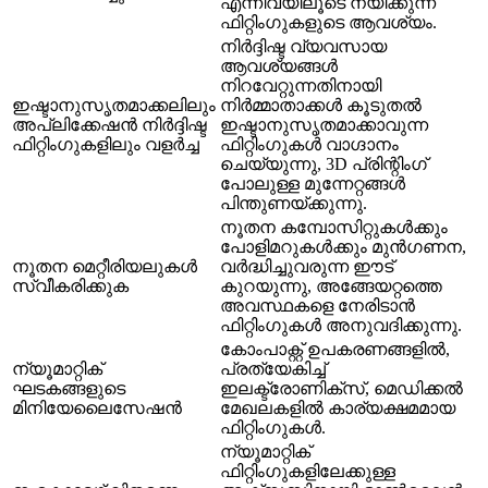
എന്നിവയിലൂടെ നയിക്കുന്ന
ഫിറ്റിംഗുകളുടെ ആവശ്യം.
നിർദ്ദിഷ്ട വ്യവസായ
ആവശ്യങ്ങൾ
നിറവേറ്റുന്നതിനായി
ഇഷ്ടാനുസൃതമാക്കലിലും
നിർമ്മാതാക്കൾ കൂടുതൽ
അപ്ലിക്കേഷൻ നിർദ്ദിഷ്ട
ഇഷ്ടാനുസൃതമാക്കാവുന്ന
ഫിറ്റിംഗുകളിലും വളർച്ച
ഫിറ്റിംഗുകൾ വാഗ്ദാനം
ചെയ്യുന്നു, 3D പ്രിന്റിംഗ്
പോലുള്ള മുന്നേറ്റങ്ങൾ
പിന്തുണയ്ക്കുന്നു.
നൂതന കമ്പോസിറ്റുകൾക്കും
പോളിമറുകൾക്കും മുൻഗണന,
നൂതന മെറ്റീരിയലുകൾ
വർദ്ധിച്ചുവരുന്ന ഈട്
സ്വീകരിക്കുക
കുറയുന്നു, അങ്ങേയറ്റത്തെ
അവസ്ഥകളെ നേരിടാൻ
ഫിറ്റിംഗുകൾ അനുവദിക്കുന്നു.
കോംപാക്റ്റ് ഉപകരണങ്ങളിൽ,
ന്യൂമാറ്റിക്
പ്രത്യേകിച്ച്
ഘടകങ്ങളുടെ
ഇലക്ട്രോണിക്സ്, മെഡിക്കൽ
മിനിയേലൈസേഷൻ
മേഖലകളിൽ കാര്യക്ഷമമായ
ഫിറ്റിംഗുകൾ.
ന്യൂമാറ്റിക്
ഫിറ്റിംഗുകളിലേക്കുള്ള