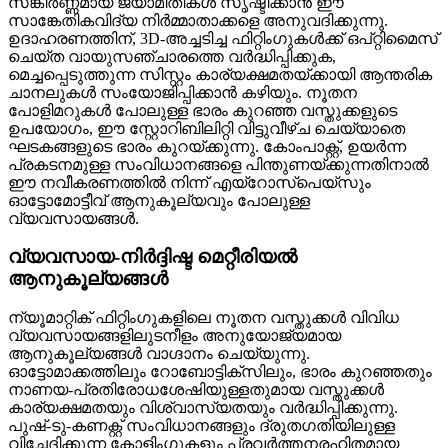
സങ്കീർണ്ണമായ ജ്യാമിതികൾ സൃഷ്ടിക്കാൻ ഈ
സാങ്കേതികവിദ്യ നിർമ്മാതാക്കളെ അനുവദിക്കുന്നു.
ഉദാഹരണത്തിന്, 3D-അച്ചടിച്ച ഫിറ്റിംഗുകൾക്ക് ഒപ്റ്റിമൈസ്
ചെയ്ത വായുസഞ്ചാരത്തെ വർദ്ധിപ്പിക്കുക,
മെച്ചപ്പെടുത്തുന്ന സിസ്റ്റം കാര്യക്ഷമതയ്ക്കായി ആന്തരിക
ചാനലുകൾ സംയോജിപ്പിക്കാൻ കഴിയും. നൂതന
പോളിമറുകൾ പോലുള്ള ഭാരം കുറഞ്ഞ വസ്തുക്കളുടെ
ഉപയോഗം, ഈ സ്റ്റോറിബിലിറ്റി വിട്ടുവീഴ്ച ചെയ്യാതെ
ഘടകങ്ങളുടെ ഭാരം കുറയ്ക്കുന്നു. കോംപാക്റ്റ്, ഉയർന്ന
പ്രകടനമുള്ള സംവിധാനങ്ങളെ പിന്തുണയ്ക്കുന്നതിനാൽ
ഈ നവീകരണത്തിൽ നിന്ന് എയ്റോസ്പെയ്സും
ഓട്ടോമോട്ടീവ് ആനുകൂല്യവും പോലുള്ള
വ്യവസായങ്ങൾ.
വ്യവസായ-നിർദ്ദിഷ്ട മെറ്റീരിയൽ
ആനുകൂല്യങ്ങൾ
ന്യൂമാറ്റിക് ഫിറ്റിംഗുകളിലെ നൂതന വസ്തുക്കൾ വിവിധ
വ്യവസായങ്ങളിലുടനീളം അനുയോജ്യമായ
ആനുകൂല്യങ്ങൾ വാഗ്ദാനം ചെയ്യുന്നു.
ഓട്ടോമാക്കത്തിലും റോബോട്ടിക്സിലും, ഭാരം കുറഞ്ഞതും
നാണയ-പ്രതിരോധശേഷിയുള്ളതുമായ വസ്തുക്കൾ
കാര്യക്ഷമതയും വിശ്വാസ്യതയും വർദ്ധിപ്പിക്കുന്നു.
പുഷ്-ടു-കണക്റ്റ് സംവിധാനങ്ങളും ദ്രുതഗതിയിലുള്ള
വിച്ഛേദിക്കുന്ന കോളിംഗുകളും പ്രവർത്തനരഹിതമായ