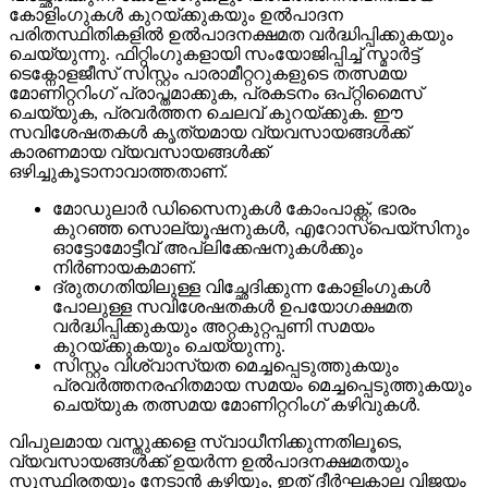
കോളിംഗുകൾ കുറയ്ക്കുകയും ഉൽപാദന
പരിതസ്ഥിതികളിൽ ഉൽപാദനക്ഷമത വർദ്ധിപ്പിക്കുകയും
ചെയ്യുന്നു. ഫിറ്റിംഗുകളായി സംയോജിപ്പിച്ച് സ്മാർട്ട്
ടെക്നോളജീസ് സിസ്റ്റം പാരാമീറ്ററുകളുടെ തത്സമയ
മോണിറ്ററിംഗ് പ്രാപ്തമാക്കുക, പ്രകടനം ഒപ്റ്റിമൈസ്
ചെയ്യുക, പ്രവർത്തന ചെലവ് കുറയ്ക്കുക. ഈ
സവിശേഷതകൾ കൃത്യമായ വ്യവസായങ്ങൾക്ക്
കാരണമായ വ്യവസായങ്ങൾക്ക്
ഒഴിച്ചുകൂടാനാവാത്തതാണ്.
മോഡുലാർ ഡിസൈനുകൾ കോംപാക്റ്റ്, ഭാരം
കുറഞ്ഞ സൊല്യൂഷനുകൾ, എറോസ്പെയ്സിനും
ഓട്ടോമോട്ടീവ് അപ്ലിക്കേഷനുകൾക്കും
നിർണായകമാണ്.
ദ്രുതഗതിയിലുള്ള വിച്ഛേദിക്കുന്ന കോളിംഗുകൾ
പോലുള്ള സവിശേഷതകൾ ഉപയോഗക്ഷമത
വർദ്ധിപ്പിക്കുകയും അറ്റകുറ്റപ്പണി സമയം
കുറയ്ക്കുകയും ചെയ്യുന്നു.
സിസ്റ്റം വിശ്വാസ്യത മെച്ചപ്പെടുത്തുകയും
പ്രവർത്തനരഹിതമായ സമയം മെച്ചപ്പെടുത്തുകയും
ചെയ്യുക തത്സമയ മോണിറ്ററിംഗ് കഴിവുകൾ.
വിപുലമായ വസ്തുക്കളെ സ്വാധീനിക്കുന്നതിലൂടെ,
വ്യവസായങ്ങൾക്ക് ഉയർന്ന ഉൽപാദനക്ഷമതയും
സുസ്ഥിരതയും നേടാൻ കഴിയും, ഇത് ദീർഘകാല വിജയം