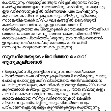
ചെയ്യുന്നു. റ്യൂമാറ്റിക് ദ്രുത വിച്ഛേദിക്കുന്നത്, വായു
ചോർച്ച തടയാനുള്ള സമയത്തിനും കഴിവിനും പേരുകേട്ട,
ഈ ഡിസൈനുകളിൽ നിർണായക പങ്ക് വഹിക്കുന്നു.
കൂടാതെ, കംപ്രസറുകളിലെയും ഫിൽട്ടറുകളിലെയും
സാങ്കേതികതകൾ വിവിധ ഘടകങ്ങളിൽ വൈദ്യുതി
കാര്യക്ഷമത വർദ്ധിപ്പിച്ചു. ഉദാഹരണത്തിന്,
കേന്ദ്രീകൃതമായ കംപ്രസ്സറുകൾ കാര്യക്ഷമത നിരക്ക് 63.4
ശതമാനം വരെ നേടുന്നു, അതേസമയം, ധീരക്കാർ 99%
കാര്യക്ഷമത പ്രവർത്തിപ്പിക്കുന്നു. ഈ നവീകരണങ്ങൾ
ഉറപ്പാക്കുന്നത് ചെലവ് കുറഞ്ഞതും പരിസ്ഥിതി
സൗഹൃദപരവുമാണെന്ന് ഉറപ്പാക്കുന്നു.
സുസ്ഥിരതയുടെ പ്രവർത്തന ചെലവ്
ആനുകൂല്യങ്ങൾ
ന്യൂമാറ്റിക് സിസ്റ്റങ്ങളിലെ സുസ്ഥിരത ഗണ്യമായ
പ്രവർത്തന ചെലവ് ആനുകൂല്യങ്ങൾ നൽകുന്നു. വായു
ചോർച്ച പോലുള്ള കഴിവില്ലായ്മയെ അഭിസംബോധന
ചെയ്യുന്നതിലൂടെ, കമ്പനികൾക്ക് energy ർജ്ജം 20% വരെ
കുറയ്ക്കാൻ കഴിയും. ഇത് താഴ്ന്ന energy ർജ്ജ ബില്ലുകളും
പതിവ് ഉപകരണ മാറ്റിസ്ഥാപനങ്ങളും നൽകുന്നു.
കാര്യക്ഷമമായ സിസ്റ്റം ഡിസൈനുകൾ മെഷീൻ
പ്രകടനവും വർദ്ധിപ്പിക്കുകയും പ്രവർത്തനവും
പരിപാലനച്ചെലവുകളും കുറയ്ക്കുകയും ചെയ്യുന്നു.