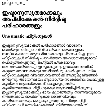
ഉറപ്പാക്കുന്നു.
ഇഷ്ടാനുസൃതമാക്കലും
അപ്ലിക്കേഷൻ-നിർദ്ദിഷ്ട
പരിഹാരങ്ങളും
Une umatic ഫിറ്റിംഗുകൾ
ഇഷ്ടാനുസൃതമാക്കൽ പരിഹാരങ്ങൾ വാഗ്ദാനം
ചെയ്യുന്നതിലൂടെ വിവിധ വ്യവസായങ്ങളുടെ
സവിശേഷമായ ആവശ്യകതകളെ പ്രസംഗിച്ചു. ഈ
ഫിറ്റിംഗുകൾ നിർദ്ദിഷ്ട പ്രവർത്തന ആവശ്യങ്ങളുമായി
പൊരുത്തപ്പെടുന്നു, ഒപ്റ്റിമൽ പ്രകടനവും
അനുയോജ്യതയും ഉറപ്പാക്കുന്നു. ഉദാഹരണത്തിന്,
കടുത്ത അവസ്ഥകളെ നേരിടാൻ രൂപകൽപ്പന ചെയ്ത
ഫിറ്റിംഗുകളുള്ള വ്യവസായങ്ങൾക്ക് ആനുകൂല്യങ്ങൾ
നേടുന്നു, അതേസമയം ആരോഗ്യ സംരക്ഷണം പോലുള്ള
കൃത്യത ആവശ്യമാണ്, മെച്ചപ്പെടുത്തിയ
കൃത്യതയോടെ ഫിറ്റിംഗുകളെ ആശ്രയിച്ചിരിക്കുന്നു.
ഇച്ഛാനുസൃതമാക്കവും ഭാരം കുറഞ്ഞതും നാണയവുമായ
നിരന്തരമായ ഓപ്ഷനുകൾ ദൈർഘ്യവും
കാര്യക്ഷമതയും മെച്ചപ്പെടുത്തുന്നു. ന്യൂമാറ്റിറ്റി
ഫിറ്റിംഗുകൾ ടൈറ്റിംഗുകളാൽ, നിർമ്മാതാക്കൾക്ക്