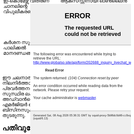
ഇ-കൊമേഴ്സ് വിതരണ
ആക്സസ്സിനായി ഓൺലൈൻ
ചാനലിന്റെ
പ്ലാറ്റ്ഫോമുകളുടെ വളർച്ച,
വിപുലീകരണം
സപ്ലൈ ചെയിൻ
കാര്യക്ഷമത
മെച്ചപ്പെടുത്തുന്നു.
വർദ്ധിച്ച റെഗുലേറ്ററി
ആവശ്യകതകൾ
രൂപകൽപ്പനയിലും
കർശന സുരക്ഷയും
മെറ്റീരിയലുകളിലും നവീകരണം
പാലിക്കൽ
വർദ്ധിപ്പിക്കും, ഉയർന്ന
മാനദണ്ഡങ്ങളും
സുരക്ഷയും പാരിസ്ഥിതിക
മാനദണ്ഡങ്ങളും
നിറവേറ്റുന്നതിനായി.
ഈ ചലനാത്മക ലാൻഡ്സ്കേപ്പിൽ മത്സരശേഷി
നിലനിർത്താൻ പുതുമ അത്യാവശ്യമായി തുടരുന്നു.
പ്രവർത്തനങ്ങൾ ഒപ്റ്റിമൈസ് ചെയ്യുന്നതിനും
സുസ്ഥിര ലക്ഷ്യങ്ങൾ നേടാനുമുള്ള ഈ
അഡ്വാൻസ്മെൻറുകൾ ഈ മുന്നേറ്റങ്ങൾ സ്വീകരിക്കണം.
എമർജിയർ ടെക്നോളജീവങ്ങളെക്കുറിച്ച് അറിയിക്കുന്നത്
ബിസിനസുകൾ ഈ പരിവർത്തന കാലഘട്ടത്തിൽ
തുടരുന്നു.
പതിവുചോദ്യങ്ങൾ