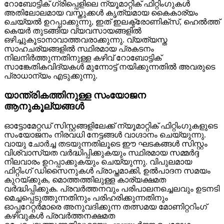
റോബോട്ടിക് ഗ്രിപ്പെളിലെ ന്യൂമാറ്റിക് ഫിറ്റിംഗുകൾ
അതിലോലമായ വസ്തുക്കൾ കൃത്യമായ കൈകാര്യം
ചെയ്യൽ ഉറപ്പാക്കുന്നു, ഇത് ഇലക്ട്രോണിക്സ്, ഹെൽത്ത്
കെയർ തുടങ്ങിയ വ്യവസായങ്ങളിൽ
ഒഴിച്ചുകൂടാനാവാത്തവരാക്കുന്നു. വ്യത്യസ്ത
സാഹചര്യങ്ങളിൽ സ്ഥിരമായ പ്രകടനം
നിലനിർത്തുന്നതിനുള്ള കഴിവ് റോബോട്ടിക്
സാങ്കേതികവിദ്യകൾ മുന്നോട്ട് നയിക്കുന്നതിൽ അവരുടെ
പ്രാധാന്യം എടുക്കുന്നു.
യാന്ത്രികത്തിനുള്ള സംയോജന
ആനുകൂല്യങ്ങൾ
ഓട്ടോമേറ്റഡ് സിസ്റ്റങ്ങളിലേക്ക് ന്യൂമാറ്റിക് ഫിറ്റിംഗുകളുടെ
സംയോജനം നിരവധി നേട്ടങ്ങൾ വാഗ്ദാനം ചെയ്യുന്നു.
വായു ചോർച്ച തടയുന്നതിലൂടെ ഈ ഘടകങ്ങൾ സിസ്റ്റം
വിശ്വാസ്യത വർദ്ധിപ്പിക്കുകയും സ്ഥിരമായ സമ്മർദ്ദ
നിലവാരം ഉറപ്പാക്കുകയും ചെയ്യുന്നു. വിപുലമായ
ഫിറ്റിംഗ് ഡിസൈനുകൾ പ്രാപ്തമാക്കി, ഉൽപാദന സമയം
കുറയ്ക്കുക, മൊത്തത്തിലുള്ള കാര്യക്ഷമത
വർദ്ധിപ്പിക്കുക. പ്രവർത്തനവും പരിപാലനച്ചെലവും ഉടനടി
മെച്ചപ്പെടുത്തുന്നതിനും പരിഹരിക്കുന്നതിനും
ഓപ്പറേറ്റർമാരെ അനുവദിക്കുന്ന തത്സമയ മോണിറ്ററിംഗ്
കഴിവുകൾ പ്രവർത്തനക്ഷമത