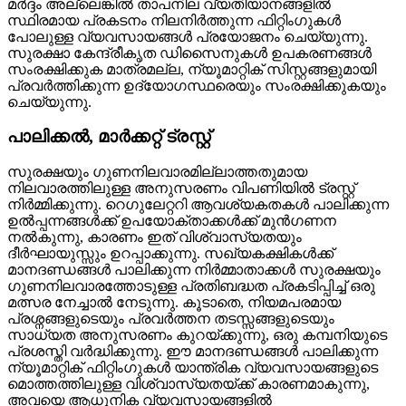
മർദ്ദം അല്ലെങ്കിൽ താപനില വ്യതിയാനങ്ങളിൽ
സ്ഥിരമായ പ്രകടനം നിലനിർത്തുന്ന ഫിറ്റിംഗുകൾ
പോലുള്ള വ്യവസായങ്ങൾ പ്രയോജനം ചെയ്യുന്നു.
സുരക്ഷാ കേന്ദ്രീകൃത ഡിസൈനുകൾ ഉപകരണങ്ങൾ
സംരക്ഷിക്കുക മാത്രമല്ല, ന്യൂമാറ്റിക് സിസ്റ്റങ്ങളുമായി
പ്രവർത്തിക്കുന്ന ഉദ്യോഗസ്ഥരെയും സംരക്ഷിക്കുകയും
ചെയ്യുന്നു.
പാലിക്കൽ, മാർക്കറ്റ് ട്രസ്റ്റ്
സുരക്ഷയും ഗുണനിലവാരമില്ലാത്തതുമായ
നിലവാരത്തിലുള്ള അനുസരണം വിപണിയിൽ ട്രസ്റ്റ്
നിർമ്മിക്കുന്നു. റെഗുലേറ്ററി ആവശ്യകതകൾ പാലിക്കുന്ന
ഉൽപ്പന്നങ്ങൾക്ക് ഉപയോക്താക്കൾക്ക് മുൻഗണന
നൽകുന്നു, കാരണം ഇത് വിശ്വാസ്യതയും
ദീർഘായുസ്സും ഉറപ്പാക്കുന്നു. സഖ്യകക്ഷികൾക്ക്
മാനദണ്ഡങ്ങൾ പാലിക്കുന്ന നിർമ്മാതാക്കൾ സുരക്ഷയും
ഗുണനിലവാരത്തോടുള്ള പ്രതിബദ്ധത പ്രകടിപ്പിച്ച് ഒരു
മത്സര നേച്ചാൽ നേടുന്നു. കൂടാതെ, നിയമപരമായ
പ്രശ്നങ്ങളുടെയും പ്രവർത്തന തടസ്സങ്ങളുടെയും
സാധ്യത അനുസരണം കുറയ്ക്കുന്നു, ഒരു കമ്പനിയുടെ
പ്രശസ്തി വർദ്ധിക്കുന്നു. ഈ മാനദണ്ഡങ്ങൾ പാലിക്കുന്ന
ന്യൂമാറ്റിക് ഫിറ്റിംഗുകൾ യാന്ത്രിക വ്യവസായങ്ങളുടെ
മൊത്തത്തിലുള്ള വിശ്വാസ്യതയ്ക്ക് കാരണമാകുന്നു,
അവയെ ആധുനിക വ്യവസായങ്ങളിൽ