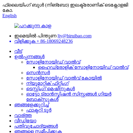
ഫ്ലൈയിംഗ് ബുൾ (നിങ്ബോ) ഇലക്ട്രോണിക് ടെക്നോളജി
കോ.
English
ഇമെയിൽ പിന്തുണ
ljy@biruibao.com
വിളിക്കുക
+ 86-18069248236
വീട്
ഉൽപ്പന്നങ്ങൾ
സോളിനോയിഡ് വാൽവ്
ഹൈഡ്രോളിക് സോളിനോയിഡ് വാൽവ്
സെൻസർ
സോളിനോയിഡ് വാൽവ് കോയിൽ
ന്യൂമാറ്റിക് ഫിറ്റിംഗ്
ടെസ്റ്റിംഗ് മെഷീനുകൾ
ഓട്ടോ ട്രാൻസ്മിഷൻ സിസ്റ്റങ്ങൾ ഗിയർ
ബോക്സുകൾ
ഞങ്ങളേക്കുറിച്ച്
ഫാക്ടറി ടൂർ
വാര്ത്ത
വീഡിയോ
പതിവുചോദ്യങ്ങൾ
ഞങ്ങളെ സമീപിക്കുക