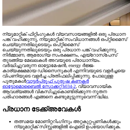
ന്യൂമാറ്റിക് ഫിറ്റിംഗുകൾ വ്യവസായങ്ങളിൽ ഒരു പ്രധാന
പങ്ക് വഹിക്കുന്നു, ന്യൂമാറ്റിക് സംവിധാനങ്ങൾ ഒപ്റ്റിമൈസ്
ചെയ്യുന്നതിലൂടെയും ഒപ്റ്റിമൈസ്
ചെയ്യുന്നതിലൂടെയും ഒരു പ്രധാന പങ്ക് വഹിക്കുന്നു.
നിർമ്മാണ, ആരോഗ്യ സംരക്ഷണം, എയ്റോസ്പേസ്
തുടങ്ങിയ മേഖലകൾ അവയുടെ പ്രാധാന്യം.
വർദ്ധിച്ചുവരുന്ന ഓട്ടോമേഷൻ, energy ർജ്ജ-
കാര്യക്ഷമമായ ഡിസൈനുകൾ എന്നിവയുടെ വളർച്ചയെ
വിപണിയുടെ വളർച്ച പ്രതിഫലിപ്പിക്കുന്നു. പോലുള്ള
പുതുമകൾ
വാട്ടർപ്രൂഫ് പുരുഷ കണക്റ്റർ
ഓട്ടോമൊബൈൽ സോക്കറ്റ് h034-2
, വ്യാവസായിക
ആവശ്യങ്ങൾ വികസിച്ചുകൊണ്ടിരിക്കുന്ന നൂതന
പരിഹാരങ്ങൾ എങ്ങനെ കണ്ടുമുട്ടുന്നുവെന്ന് ദ്ധില.
പ്രധാന ടേക്ക്അവേകൾ
തത്സമയ മോണിറ്ററിംഗിനും അറ്റകുറ്റപ്പണികൾക്കും
ന്യൂമാറ്റിക് സിസ്റ്റങ്ങളിൽ ഐഒടി ഉപയോഗിക്കുക.